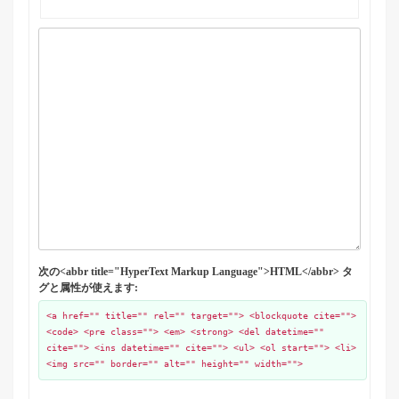
次の<abbr title="HyperText Markup Language">HTML</abbr> タ
グと属性が使えます:
<a href="" title="" rel="" target=""> <blockquote cite="">
<code> <pre class=""> <em> <strong> <del datetime=""
cite=""> <ins datetime="" cite=""> <ul> <ol start=""> <li>
<img src="" border="" alt="" height="" width="">