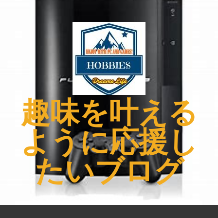
コ
ン
テ
ン
ツ
へ
ス
キ
趣味を叶える
ッ
プ
ように応援し
たいブログ