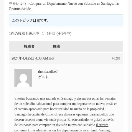
見をいよう
›
Comprar un Departamento Nuevo con Subsidio en Santiago: Tu
Oportunidad de.
このトピックは空です。
1件の投稿を表示中 - 1 - 1件目 (全1件中)
投稿者
投稿
2024年4月25日 4:30 AM
#8281
返信
rhondacollee6
ゲスト
Si estás buscando una morada en Santiago y deseas cosechar las ventajas
de un subsidio habitacional para comprar un departamento nuevo, estás en
el camino apropiado para hacer realidad tu sueño de la propiedad.
Santiago, la capital de Chile, ofrece diversas opciones para aquellos que
desean acceder a una vivienda propia. En este artículo, te guiaré a través
de los pasos para comprar un división nuevo con subsidio
6 errores
comunes En la administración De departamentos en arriendo
Santiago.