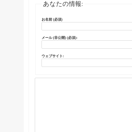
あなたの情報:
お名前 (必須)
メール (非公開) (必須):
ウェブサイト: