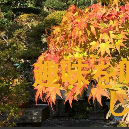
コ
ン
テ
ン
ツ
へ
ス
趣味を
キ
ッ
プ