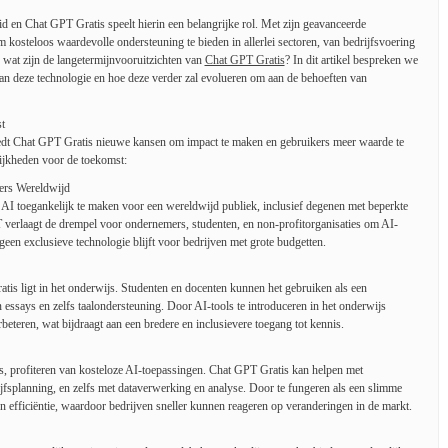
eid en Chat GPT Gratis speelt hierin een belangrijke rol. Met zijn geavanceerde
kosteloos waardevolle ondersteuning te bieden in allerlei sectoren, van bedrijfsvoering
 wat zijn de langetermijnvooruitzichten van
Chat GPT Gratis
? In dit artikel bespreken we
an deze technologie en hoe deze verder zal evolueren om aan de behoeften van
t
edt Chat GPT Gratis nieuwe kansen om impact te maken en gebruikers meer waarde te
ijkheden voor de toekomst:
ers Wereldwijd
AI toegankelijk te maken voor een wereldwijd publiek, inclusief degenen met beperkte
 verlaagt de drempel voor ondernemers, studenten, en non-profitorganisaties om AI-
geen exclusieve technologie blijft voor bedrijven met grote budgetten.
is ligt in het onderwijs. Studenten en docenten kunnen het gebruiken als een
essays en zelfs taalondersteuning. Door AI-tools te introduceren in het onderwijs
eteren, wat bijdraagt aan een bredere en inclusievere toegang tot kennis.
ups, profiteren van kosteloze AI-toepassingen. Chat GPT Gratis kan helpen met
rijfsplanning, en zelfs met dataverwerking en analyse. Door te fungeren als een slimme
en efficiëntie, waardoor bedrijven sneller kunnen reageren op veranderingen in de markt.