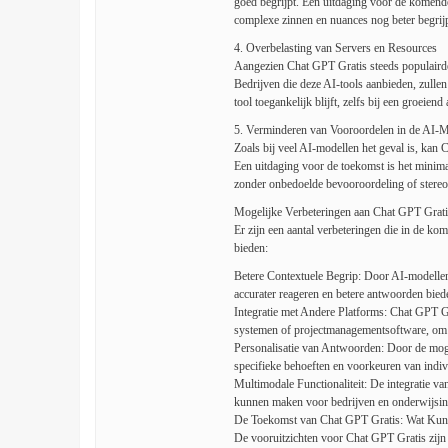
goed begrijpt. Een uitdaging voor de komende
complexe zinnen en nuances nog beter begrijp
4. Overbelasting van Servers en Resources
Aangezien Chat GPT Gratis steeds populairder
Bedrijven die deze AI-tools aanbieden, zullen
tool toegankelijk blijft, zelfs bij een groeiend
5. Verminderen van Vooroordelen in de AI-M
Zoals bij veel AI-modellen het geval is, kan
Een uitdaging voor de toekomst is het minimal
zonder onbedoelde bevooroordeling of stereo
Mogelijke Verbeteringen aan Chat GPT Grati
Er zijn een aantal verbeteringen die in de ko
bieden:
Betere Contextuele Begrip: Door AI-modellen 
accurater reageren en betere antwoorden bied
Integratie met Andere Platforms: Chat GPT G
systemen of projectmanagementsoftware, om br
Personalisatie van Antwoorden: Door de moge
specifieke behoeften en voorkeuren van indiv
Multimodale Functionaliteit: De integratie va
kunnen maken voor bedrijven en onderwijsins
De Toekomst van Chat GPT Gratis: Wat Ku
De vooruitzichten voor Chat GPT Gratis zijn 