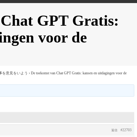
 Chat GPT Gratis:
ingen voor de
事を意見をいよう
›
De toekomst van Chat GPT Gratis: kansen en uitdagingen voor de
#22703
返信