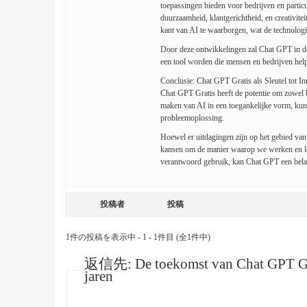
toepassingen bieden voor bedrijven en partic
duurzaamheid, klantgerichtheid, en creativite
kant van AI te waarborgen, wat de technologi
Door deze ontwikkelingen zal Chat GPT in de 
een tool worden die mensen en bedrijven help
Conclusie: Chat GPT Gratis als Sleutel tot In
Chat GPT Gratis heeft de potentie om zowel b
maken van AI in een toegankelijke vorm, kunnen
probleemoplossing.
Hoewel er uitdagingen zijn op het gebied van 
kansen om de manier waarop we werken en ler
verantwoord gebruik, kan Chat GPT een belang
投稿者
投稿
1件の投稿を表示中 - 1 - 1件目 (全1件中)
返信先: De toekomst van Chat GPT Grat
jaren