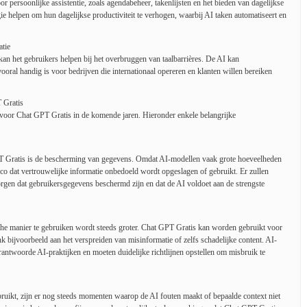
 persoonlijke assistentie, zoals agendabeheer, takenlijsten en het bieden van dagelijkse
e helpen om hun dagelijkse productiviteit te verhogen, waarbij AI taken automatiseert en
tie
n het gebruikers helpen bij het overbruggen van taalbarrières. De AI kan
ooral handig is voor bedrijven die internationaal opereren en klanten willen bereiken
 Gratis
 voor Chat GPT Gratis in de komende jaren. Hieronder enkele belangrijke
 Gratis is de bescherming van gegevens. Omdat AI-modellen vaak grote hoeveelheden
sico dat vertrouwelijke informatie onbedoeld wordt opgeslagen of gebruikt. Er zullen
orgen dat gebruikersgegevens beschermd zijn en dat de AI voldoet aan de strengste
he manier te gebruiken wordt steeds groter. Chat GPT Gratis kan worden gebruikt voor
k bijvoorbeeld aan het verspreiden van misinformatie of zelfs schadelijke content. AI-
rantwoorde AI-praktijken en moeten duidelijke richtlijnen opstellen om misbruik te
uikt, zijn er nog steeds momenten waarop de AI fouten maakt of bepaalde context niet