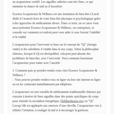
un acupuncteur certifié. Les aiguilles utilisées sont très fines, ce qui
minimise la chance de mal ou d’inconfort.
Essence Acupuncture & Wellness est une institution de bien-être à Laval
dédié à l’avancée hors de votre bien-être physique et psychologique grâce
à des approches de médicaments divers. Dans ce texte, on se casse vous
aussi présenter Essence Acupuncture & Wellness, ses entreprises, et
conseils sur comment cet endroit peut vous aider à vous fournir l’stabilité
et la vitalité.
L’acupuncture pour l’nervosité se base sur le concept du “Qi” (énergie
vitale) et des méridiens d’vitalité dans le nos corps. Selon la philosophie
chinoise, lorsque le Qi est déséquilibré, cela peut peut aboutir des
problèmes de bien-être, avec l’nervosité. Voici comment fonctionne
l’acupuncture pour traiter avec l’anxiété :
2. Comment puis-je prendre rendez-vous chez Essence Acupuncture &
Wellness ?
– Vous pouvez prendre rendez-vous en ligne via leur site internet en ligne
ou en les contactant immédiatement par téléphone.
L’acupuncture est une sensible de médicaments traditionnelle chinoise qui
consiste à insérer de fines aiguilles dans des points spécifiques du corps
pour stimuler la circulation énergétique,
Dublinohiousa.gov
ou “Qi”.
Lorsqu’elle est appliquée aux entorses d’une cheville, l’acupuncture vise à
réduire l’irritation, à soulager la mal et à encourager la guérison.