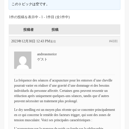
このトピックは空です。
1件の投稿を表示中 - 1 - 1件目 (全1件中)
投稿者
投稿
2023年12月30日 12:43 PM
#4181
返信
andreasmorice
ゲスト
La fréquence des séances d’acupuncture pour les entorses d’une cheville
pourrait varier en réaliser d’une gravité d’une dommage et des besoins
individuels du personne affectée. Certaines gens peuvent ressentir un
réduction après uniquement quelques-uns séances, tandis que d’autres
peuvent nécessiter un traitement plus prolongé.
Le dry needling est un moyen plus récente qui se concentre principalement
en ce qui concerne le remède des facteurs trigger, qui sont des zones de
tension musculaire. Voici ses principales caractéristiques :
L’acupuncture par la manque de poids se fonde sur la philosophie