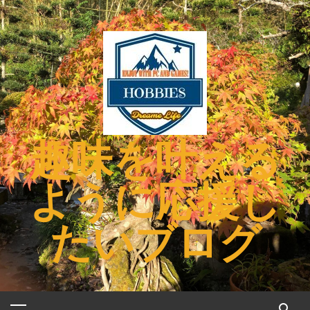
コ
ン
テ
ン
ツ
へ
ス
キ
趣味を叶える
ッ
プ
ように応援し
たいブログ
メ