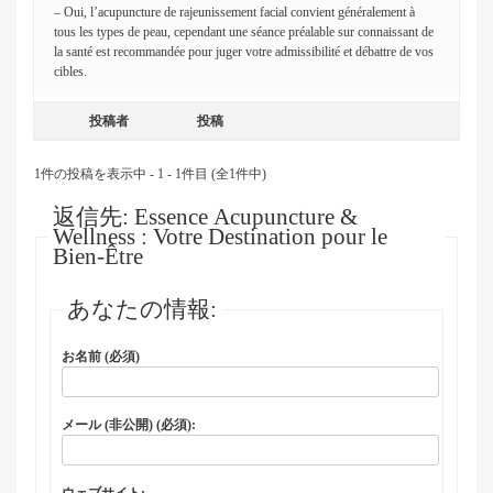
– Oui, l’acupuncture de rajeunissement facial convient généralement à
tous les types de peau, cependant une séance préalable sur connaissant de
la santé est recommandée pour juger votre admissibilité et débattre de vos
cibles.
投稿者
投稿
1件の投稿を表示中 - 1 - 1件目 (全1件中)
返信先: Essence Acupuncture &
Wellness : Votre Destination pour le
Bien-Être
あなたの情報:
お名前 (必須)
メール (非公開) (必須):