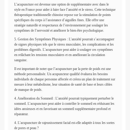
L’acupuncture est devenue une option de supplémentaire avec dans le
style en France pour aider à faire face l’anxiété et le stress. Cette technique
thérapeutique traditionnelle chinoise repose sur la stimulation de points
spécifiques du corps à l’assistance d’aiguilles fines. Elle offre une
stratégie naturelle et respectueux de l’environnement par soulager les
symptômes de l’nervosité et améliorer le bien-être psychologique.
5. Gestion des Symptômes Physiques : L’anxiété pourrait s’accompagner
de signes physiques tels que le stress musculaire, les complications et les
problèmes digestifs. L’acupuncture peut aider à soulager ces symptômes
en relâchant les tensions musculaires et en améliorant la circulation
sanguine.
Il est important de noter que l’acupuncture par la perte de poids est une
méthode personnalisée. Un acupuncteur qualifié évaluera les besoins
individuels de chaque personne affectée et créera un plan de traitement sur
mesure à leur métabolisme, leur situation de santé de base et leurs cibles
de manque de poids.
4. Amélioration du Sommeil : L’anxiété pourrait typiquement perturber le
sommeil. L’acupuncture peut aider à contrôler le sommeil en réduisant les
idées anxieuses et en favorisant un sommeil supplémentaire profond et
réparateur.
4. L’acupuncture de rajeunissement facial est-elle adaptée à tous les sortes
de pores et peau ?