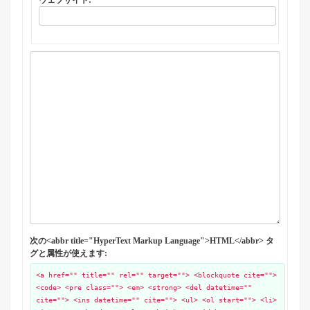
ウェブサイト:
次の<abbr title="HyperText Markup Language">HTML</abbr> タ
グと属性が使えます:
<a href="" title="" rel="" target=""> <blockquote cite="">
<code> <pre class=""> <em> <strong> <del datetime=""
cite=""> <ins datetime="" cite=""> <ul> <ol start=""> <li>