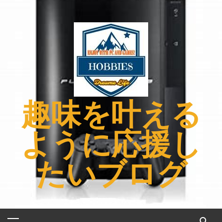
コ
ン
テ
ン
ツ
へ
ス
キ
趣味を叶える
ッ
プ
ように応援し
たいブログ
メ