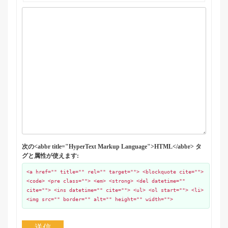
次の<abbr title="HyperText Markup Language">HTML</abbr> タ
グと属性が使えます:
<a href="" title="" rel="" target=""> <blockquote cite="">
<code> <pre class=""> <em> <strong> <del datetime=""
cite=""> <ins datetime="" cite=""> <ul> <ol start=""> <li>
<img src="" border="" alt="" height="" width="">
送信