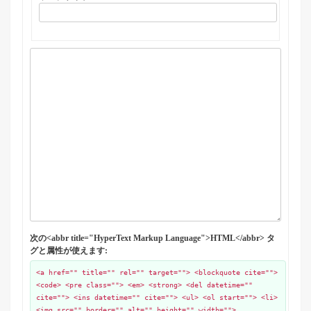
次の<abbr title="HyperText Markup Language">HTML</abbr> タ
グと属性が使えます:
<a href="" title="" rel="" target=""> <blockquote cite="">
<code> <pre class=""> <em> <strong> <del datetime=""
cite=""> <ins datetime="" cite=""> <ul> <ol start=""> <li>
<img src="" border="" alt="" height="" width="">