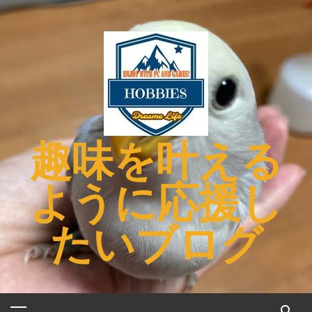
コ
ン
テ
ン
ツ
へ
ス
キ
趣味を叶える
ッ
プ
ように応援し
たいブログ
メ