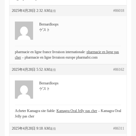
2025年4月28日 2:32 AM
#86018
返信
Bernardloops
ゲスト
pharmacie en ligne france livraison internationale:
pharmacie en ligne pas
cher
– pharmacie en ligne livraison europe pharmafst.com
2025年4月28日 5:52 AM
#86162
返信
Bernardloops
ゲスト
Acheter Kamagra site fiable:
Kamagra Oral Jelly pas cher
– Kamagra Oral
Jelly pas cher
2025年4月28日 9:18 AM
#86311
返信