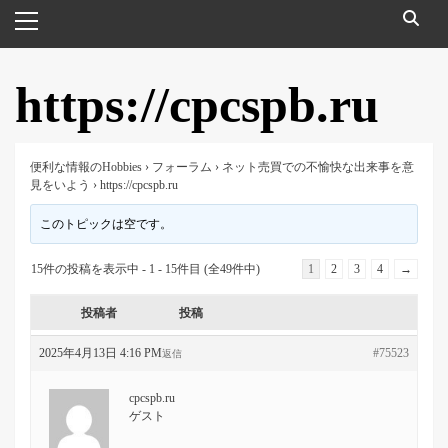
メ
イ
ン
メ
https://cpcspb.ru
ニ
ュ
ー
便利な情報のHobbies
›
フォーラム
›
ネット売買での不愉快な出来事を意
見をいよう
›
https://cpcspb.ru
このトピックは空です。
15件の投稿を表示中 - 1 - 15件目 (全49件中)
1
2
3
4
→
投稿者
投稿
2025年4月13日 4:16 PM
#75523
返信
cpcspb.ru
ゲスト