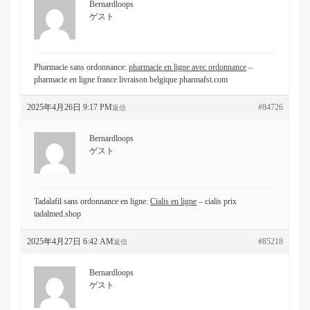
Bernardloops
ゲスト
Pharmacie sans ordonnance:
pharmacie en ligne avec ordonnance
–
pharmacie en ligne france livraison belgique pharmafst.com
2025年4月26日 9:17 PM
#84726
返信
Bernardloops
ゲスト
Tadalafil sans ordonnance en ligne:
Cialis en ligne
– cialis prix
tadalmed.shop
2025年4月27日 6:42 AM
#85218
返信
Bernardloops
ゲスト