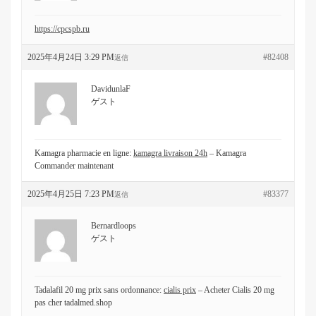
https://cpcspb.ru
2025年4月24日 3:29 PM
#82408
返信
DavidunlaF
ゲスト
Kamagra pharmacie en ligne:
kamagra livraison 24h
– Kamagra
Commander maintenant
2025年4月25日 7:23 PM
#83377
返信
Bernardloops
ゲスト
Tadalafil 20 mg prix sans ordonnance:
cialis prix
– Acheter Cialis 20 mg
pas cher tadalmed.shop