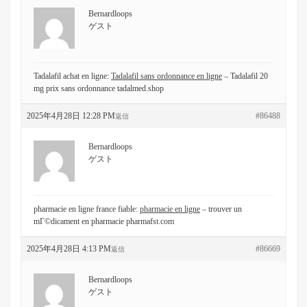
Bernardloops
ゲスト
Tadalafil achat en ligne:
Tadalafil sans ordonnance en ligne
– Tadalafil 20
mg prix sans ordonnance tadalmed.shop
2025年4月28日 12:28 PM
#86488
返信
Bernardloops
ゲスト
pharmacie en ligne france fiable:
pharmacie en ligne
– trouver un
mГ©dicament en pharmacie pharmafst.com
2025年4月28日 4:13 PM
#86669
返信
Bernardloops
ゲスト