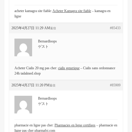
acheter kamagra site fiable:
Acheter Kamagra site fiable
– kamagra en
ligne
2025年4月27日 11:29 AM
#85433
返信
Bernardloops
ゲスト
Acheter Cialis 20 mg pas cher:
cialis generique
– Cialis sans ordonnance
24h tadalmed.shop
2025年4月27日 11:20 PM
#85909
返信
Bernardloops
ゲスト
pharmacie en ligne pas cher:
Pharmacies en ligne certifiees
– pharmacie en
ligne pas cher pharmafst.com