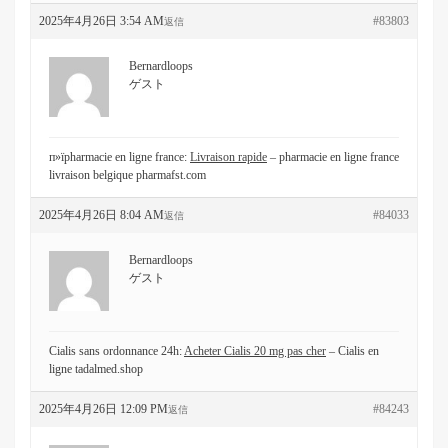
2025年4月26日 3:54 AM
#83803
返信
Bernardloops
ゲスト
п»їpharmacie en ligne france:
Livraison rapide
– pharmacie en ligne france
livraison belgique pharmafst.com
2025年4月26日 8:04 AM
#84033
返信
Bernardloops
ゲスト
Cialis sans ordonnance 24h:
Acheter Cialis 20 mg pas cher
– Cialis en
ligne tadalmed.shop
2025年4月26日 12:09 PM
#84243
返信