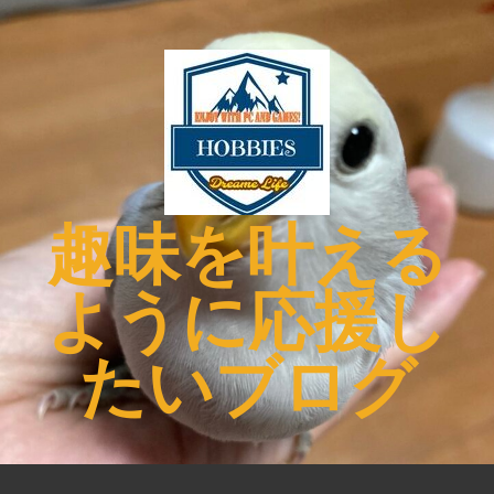
コ
ン
テ
ン
ツ
へ
ス
キ
趣味を叶える
ッ
プ
ように応援し
たいブログ