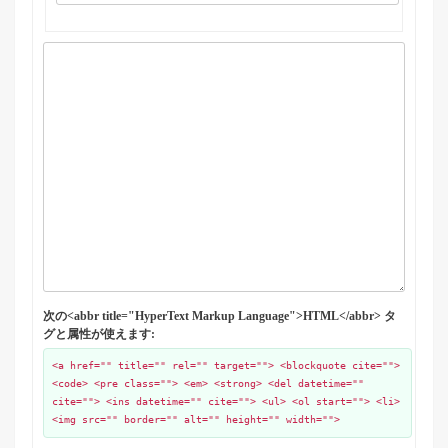
次の<abbr title="HyperText Markup Language">HTML</abbr> タ
グと属性が使えます:
<a href="" title="" rel="" target=""> <blockquote cite="">
<code> <pre class=""> <em> <strong> <del datetime=""
cite=""> <ins datetime="" cite=""> <ul> <ol start=""> <li>
<img src="" border="" alt="" height="" width="">