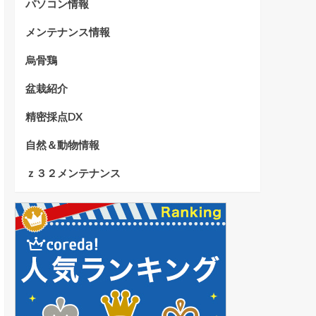
パソコン情報
メンテナンス情報
烏骨鶏
盆栽紹介
精密採点DX
自然＆動物情報
ｚ３２メンテナンス