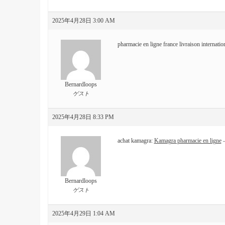
2025年4月28日 3:00 AM
pharmacie en ligne france livraison internatio
Bernardloops
ゲスト
2025年4月28日 8:33 PM
achat kamagra:
Kamagra pharmacie en ligne
–
Bernardloops
ゲスト
2025年4月29日 1:04 AM