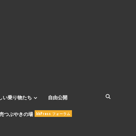
しい乗り物たち
自由公開
売つぶやきの場
bbPress フォーラム