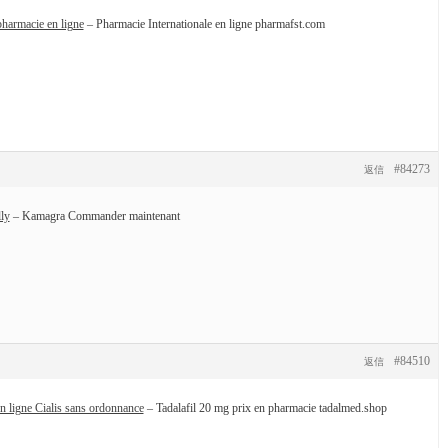
pharmacie en ligne
– Pharmacie Internationale en ligne pharmafst.com
#84273
返信
lly
– Kamagra Commander maintenant
#84510
返信
n ligne Cialis sans ordonnance
– Tadalafil 20 mg prix en pharmacie tadalmed.shop