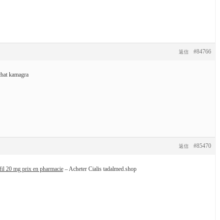
#84766
返信
hat kamagra
#85470
返信
fil 20 mg prix en pharmacie
– Acheter Cialis tadalmed.shop