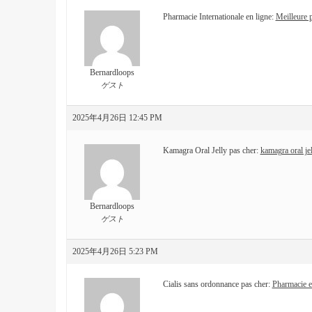
Pharmacie Internationale en ligne:
Meilleure 
Bernardloops
ゲスト
2025年4月26日 12:45 PM
Kamagra Oral Jelly pas cher:
kamagra oral je
Bernardloops
ゲスト
2025年4月26日 5:23 PM
Cialis sans ordonnance pas cher:
Pharmacie e