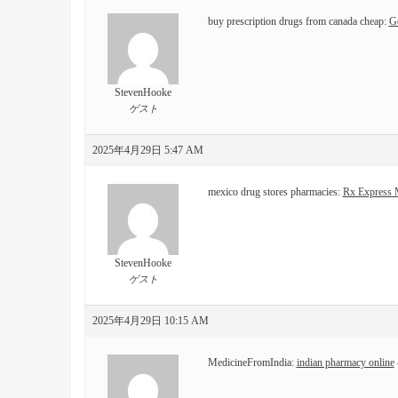
buy prescription drugs from canada cheap:
Ge
StevenHooke
ゲスト
2025年4月29日 5:47 AM
mexico drug stores pharmacies:
Rx Express 
StevenHooke
ゲスト
2025年4月29日 10:15 AM
MedicineFromIndia:
indian pharmacy online