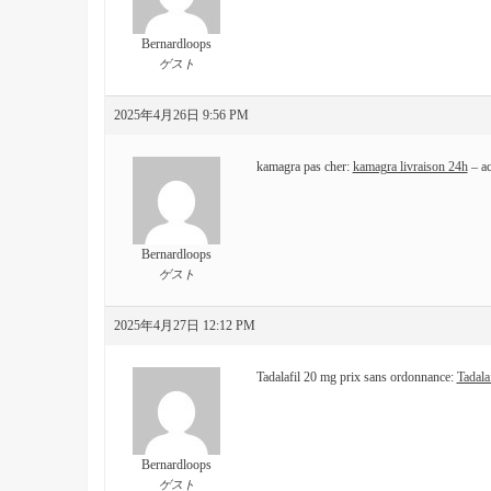
Bernardloops
ゲスト
2025年4月26日 9:56 PM
kamagra pas cher:
kamagra livraison 24h
– ac
Bernardloops
ゲスト
2025年4月27日 12:12 PM
Tadalafil 20 mg prix sans ordonnance:
Tadala
Bernardloops
ゲスト