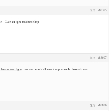
#83395
返信
ue
– Cialis en ligne tadalmed.shop
#83607
返信
pharmacie en ligne
– trouver un mГ©dicament en pharmacie pharmafst.com
#83836
返信