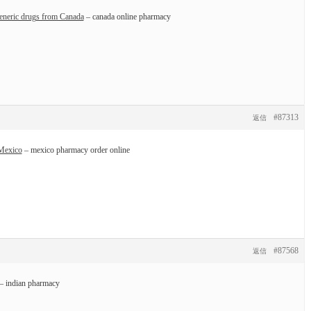
neric drugs from Canada
– canada online pharmacy
#87313
返信
Mexico
– mexico pharmacy order online
#87568
返信
– indian pharmacy