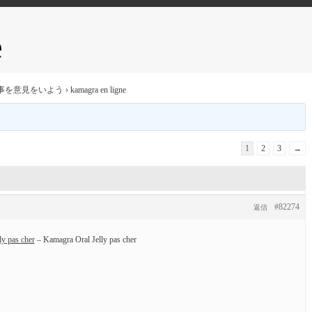
e
事を意見をいよう
›
kamagra en ligne
1
2
3
→
#82274
返信
y pas cher
– Kamagra Oral Jelly pas cher