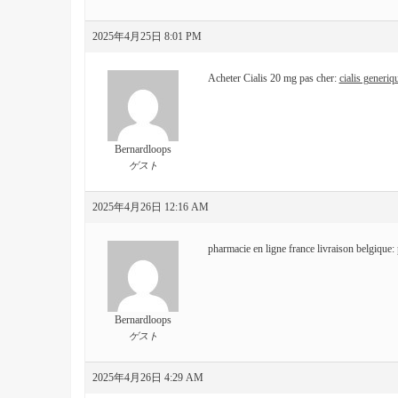
2025年4月25日 8:01 PM
Acheter Cialis 20 mg pas cher:
cialis generiq
Bernardloops
ゲスト
2025年4月26日 12:16 AM
pharmacie en ligne france livraison belgique:
Bernardloops
ゲスト
2025年4月26日 4:29 AM