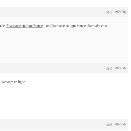
#86036
返信
nale:
Pharmacie en ligne France
– п»їpharmacie en ligne france pharmafst.com
#86856
返信
 kamagra en ligne
#87056
返信