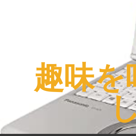
コ
ン
テ
ン
ツ
へ
ス
趣味を
キ
ッ
プ