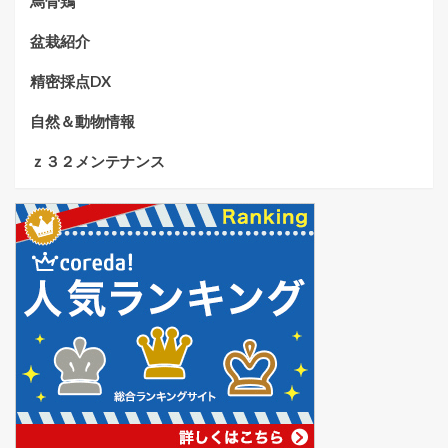
烏骨鶏
盆栽紹介
精密採点DX
自然＆動物情報
ｚ３２メンテナンス