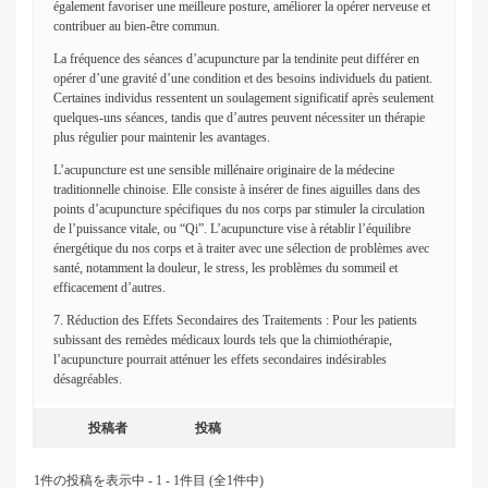
également favoriser une meilleure posture, améliorer la opérer nerveuse et
contribuer au bien-être commun.
La fréquence des séances d’acupuncture par la tendinite peut différer en
opérer d’une gravité d’une condition et des besoins individuels du patient.
Certaines individus ressentent un soulagement significatif après seulement
quelques-uns séances, tandis que d’autres peuvent nécessiter un thérapie
plus régulier pour maintenir les avantages.
L’acupuncture est une sensible millénaire originaire de la médecine
traditionnelle chinoise. Elle consiste à insérer de fines aiguilles dans des
points d’acupuncture spécifiques du nos corps par stimuler la circulation
de l’puissance vitale, ou “Qi”. L’acupuncture vise à rétablir l’équilibre
énergétique du nos corps et à traiter avec une sélection de problèmes avec
santé, notamment la douleur, le stress, les problèmes du sommeil et
efficacement d’autres.
7. Réduction des Effets Secondaires des Traitements : Pour les patients
subissant des remèdes médicaux lourds tels que la chimiothérapie,
l’acupuncture pourrait atténuer les effets secondaires indésirables
désagréables.
投稿者
投稿
1件の投稿を表示中 - 1 - 1件目 (全1件中)