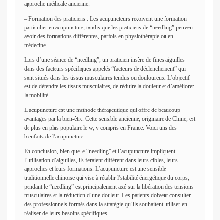
approche médicale ancienne.
– Formation des praticiens : Les acupuncteurs reçoivent une formation
particulier en acupuncture, tandis que les praticiens de “needling” peuvent
avoir des formations différentes, parfois en physiothérapie ou en
médecine.
Lors d’une séance de “needling”, un praticien insère de fines aiguilles
dans des facteurs spécifiques appelés “facteurs de déclenchement” qui
sont situés dans les tissus musculaires tendus ou douloureux. L’objectif
est de détendre les tissus musculaires, de réduire la douleur et d’améliorer
la mobilité.
L’acupuncture est une méthode thérapeutique qui offre de beaucoup
avantages par la bien-être. Cette sensible ancienne, originaire de Chine, est
de plus en plus populaire le w, y compris en France. Voici uns des
bienfaits de l’acupuncture :
En conclusion, bien que le “needling” et l’acupuncture impliquent
l’utilisation d’aiguilles, ils feraient diffèrent dans leurs cibles, leurs
approches et leurs formations. L’acupuncture est une sensible
traditionnelle chinoise qui vise à rétablir l’stabilité énergétique du corps,
pendant le “needling” est principalement axé sur la libération des tensions
musculaires et la réduction d’une douleur. Les patients doivent consulter
des professionnels formés dans la stratégie qu’ils souhaitent utiliser en
réaliser de leurs besoins spécifiques.