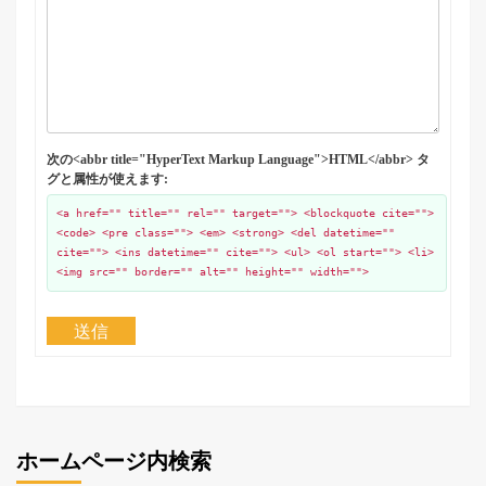
次の<abbr title="HyperText Markup Language">HTML</abbr> タ
グと属性が使えます:
<a href="" title="" rel="" target=""> <blockquote cite="">
<code> <pre class=""> <em> <strong> <del datetime=""
cite=""> <ins datetime="" cite=""> <ul> <ol start=""> <li>
<img src="" border="" alt="" height="" width="">
送信
ホームページ内検索