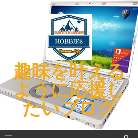
コ
ン
テ
ン
ツ
へ
ス
キ
趣味を叶える
ッ
プ
ように応援し
たいブログ
メ