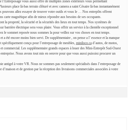
e l’Entreposage vous aussi offre de multiples zones extérieurs vous permettant
Plusieurs place là-bas terrain clôturé et avec camera a saint Césaire là-bas instantanément
s pouvons allez essayer de trouver votre outils et vous le … Nos entrepôts offrent
dans carte magnétique afin de mieux répondre aux besoins de ses occupants.
nt la propreté, la sécurité et la sécurités des lieux en tout temps. Nos systèmes de
ur barrière électrique sera vous plaire. Vous offrir un service à la clientèle exceptionnel
ayez le sommet reposée nous sommes la pour veillez sur vos choses en tout temps.
t a été encore moins bien servi. De supplémentaire , on pense a l’ essence et la manque
t spécifiquement conçu pour l’entreposage de meubles,
miniloco.ca
d’autos, de motos,
nel et commercial. Les supplémentaire grands espaces à louer des Mini-Entrepôt Sud-Ouest
e entreprise. Nous avons tout mis en oeuvre pour que vous aussi puissiez procurer un
rapie antigel à votre VR. Nous ne sommes pas seulement spécialisés dans l’entreposage de
d’maison et de gestion par la réception des livraisons commerciales associées à votre