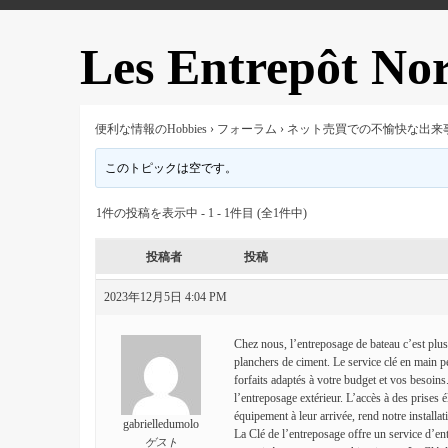
Les Entrepôt No
便利な情報のHobbies
›
フォーラム
›
ネット売買での不愉快な出来
このトピックは空です。
1件の投稿を表示中 - 1 - 1件目 (全1件中)
投稿者
投稿
2023年12月5日 4:04 PM
Chez nous, l’entreposage de bateau c’est plus 
planchers de ciment. Le service clé en main p
forfaits adaptés à votre budget et vos besoins
l’entreposage extérieur. L’accès à des prises 
équipement à leur arrivée, rend notre installati
gabrielledumolo
La Clé de l’entreposage offre un service d’en
ゲスト