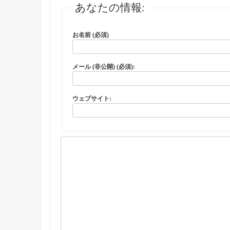
あなたの情報:
お名前 (必須)
メール (非公開) (必須):
ウェブサイト: