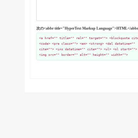
次の<abbr title="HyperText Markup Language">HTML
<a href="" title="" rel="" target=""> <blockquote cit
<code> <pre class=""> <em> <strong> <del datetime=""
cite=""> <ins datetime="" cite=""> <ul> <ol start="">
<img src="" border="" alt="" height="" width="">