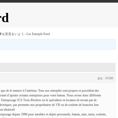
rd
事を意見をいよう
›
Les Entrepôt Nord
#3586
返信
que de le remiser à l’intérieur. Tous nos entrepôts sont propres et possèdent des
ermet d’ajouter certains entreprises pour votre bateau. Nous avons donc différents
. Entreposage JCS Trois-Rivières est le spécialiste en location de terrain par de
électriques, par permettre aux propriétaires de VR ou de roulotte de brancher leur
on distinctif.
treposage depuis 1996 pour meubles et objets personnels, bateau, auto, moto, roulotte,