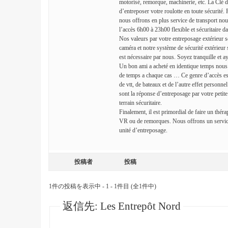
motorisé, remorque, machinerie, etc. La Clé d
d’entreposer votre roulotte en toute sécurité. 
nous offrons en plus service de transport nou
l’accès 6h00 à 23h00 flexible et sécuritaire 
Nos valeurs par votre entreposage extérieur so
caméra et notre système de sécurité extérieur s
est nécessaire par nous. Soyez tranquille et 
Un bon ami a acheté en identique temps nous e
de temps a chaque cas … Ce genre d’accès es
de vtt, de bateaux et de l’autre effet person
sont la réponse d’entreposage par votre petit
terrain sécuritaire.
Finalement, il est primordial de faire un thé
VR ou de remorques. Nous offrons un service 
unité d’entreposage.
投稿者
投稿
1件の投稿を表示中 - 1 - 1件目 (全1件中)
返信先: Les Entrepôt Nord