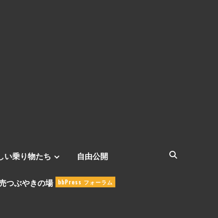
しい乗り物たち
自由公開
売つぶやきの場
bbPress フォーラム