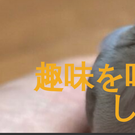
コ
ン
テ
ン
ツ
へ
ス
趣味を
キ
ッ
プ