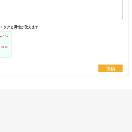
</abbr> タグと属性が使えます:
e="">
 <li>
送信