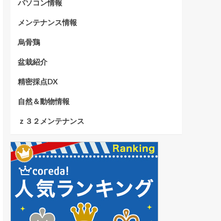
パソコン情報
メンテナンス情報
烏骨鶏
盆栽紹介
精密採点DX
自然＆動物情報
ｚ３２メンテナンス