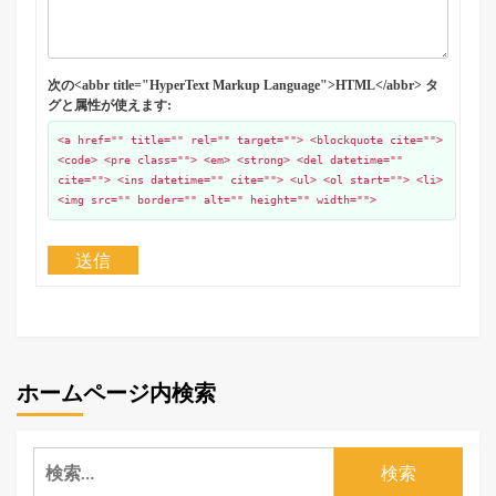
次の<abbr title="HyperText Markup Language">HTML</abbr> タ
グと属性が使えます:
<a href="" title="" rel="" target=""> <blockquote cite="">
<code> <pre class=""> <em> <strong> <del datetime=""
cite=""> <ins datetime="" cite=""> <ul> <ol start=""> <li>
<img src="" border="" alt="" height="" width="">
送信
ホームページ内検索
検
索: