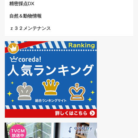
精密採点DX
自然＆動物情報
ｚ３２メンテナンス