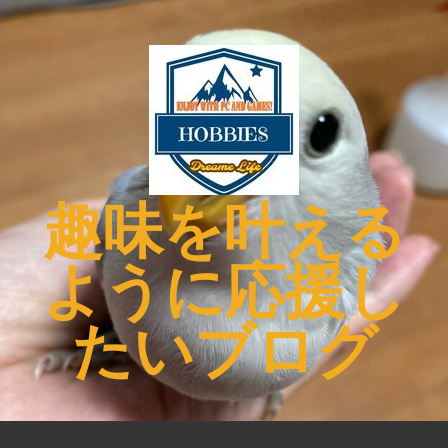
コ
ン
テ
ン
ツ
へ
ス
キ
趣味を叶える
ッ
プ
ように応援し
たいブログ