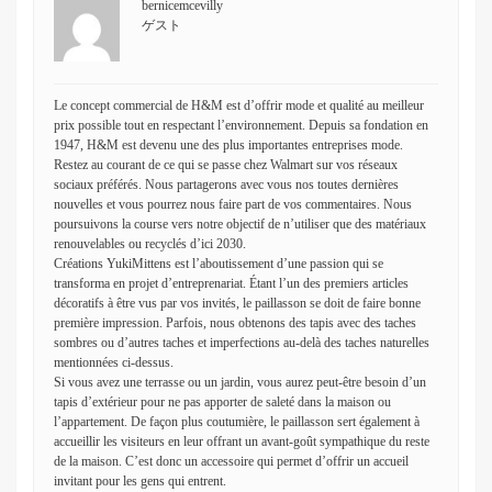
bernicemcevilly
ゲスト
Le concept commercial de H&M est d’offrir mode et qualité au meilleur
prix possible tout en respectant l’environnement. Depuis sa fondation en
1947, H&M est devenu une des plus importantes entreprises mode.
Restez au courant de ce qui se passe chez Walmart sur vos réseaux
sociaux préférés. Nous partagerons avec vous nos toutes dernières
nouvelles et vous pourrez nous faire part de vos commentaires. Nous
poursuivons la course vers notre objectif de n’utiliser que des matériaux
renouvelables ou recyclés d’ici 2030.
Créations YukiMittens est l’aboutissement d’une passion qui se
transforma en projet d’entreprenariat. Étant l’un des premiers articles
décoratifs à être vus par vos invités, le paillasson se doit de faire bonne
première impression. Parfois, nous obtenons des tapis avec des taches
sombres ou d’autres taches et imperfections au-delà des taches naturelles
mentionnées ci-dessus.
Si vous avez une terrasse ou un jardin, vous aurez peut-être besoin d’un
tapis d’extérieur pour ne pas apporter de saleté dans la maison ou
l’appartement. De façon plus coutumière, le paillasson sert également à
accueillir les visiteurs en leur offrant un avant-goût sympathique du reste
de la maison. C’est donc un accessoire qui permet d’offrir un accueil
invitant pour les gens qui entrent.