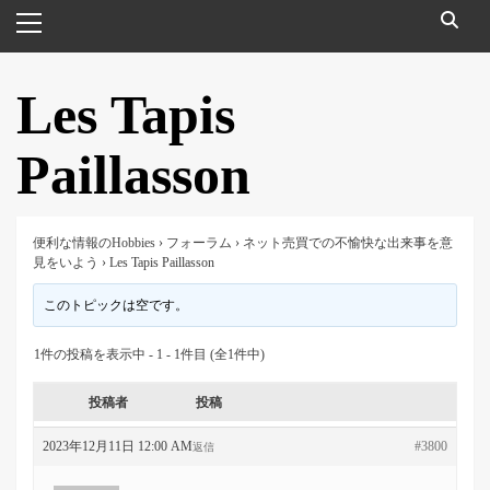
メ
イ
ン
メ
Les Tapis
ニ
ュ
Paillasson
ー
便利な情報のHobbies
›
フォーラム
›
ネット売買での不愉快な出来事を意
見をいよう
›
Les Tapis Paillasson
このトピックは空です。
1件の投稿を表示中 - 1 - 1件目 (全1件中)
投稿者
投稿
2023年12月11日 12:00 AM
#3800
返信