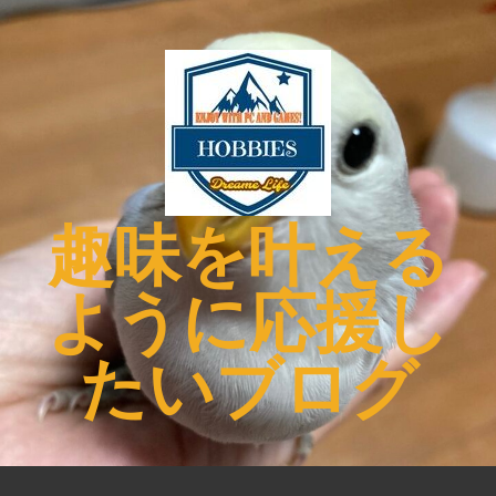
コ
ン
テ
ン
ツ
へ
ス
キ
趣味を叶える
ッ
プ
ように応援し
たいブログ