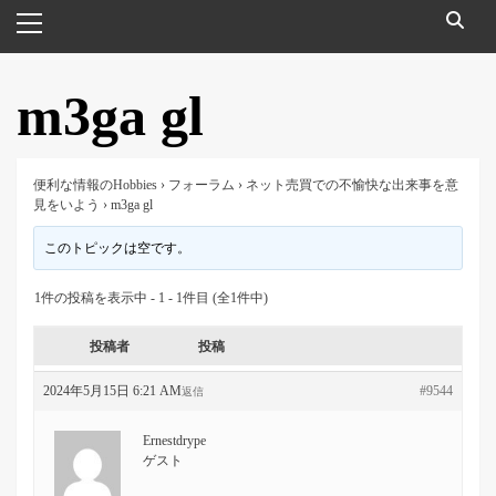
メ
イ
ン
メ
m3ga gl
ニ
ュ
ー
便利な情報のHobbies
›
フォーラム
›
ネット売買での不愉快な出来事を意
見をいよう
›
m3ga gl
このトピックは空です。
1件の投稿を表示中 - 1 - 1件目 (全1件中)
投稿者
投稿
2024年5月15日 6:21 AM
#9544
返信
Ernestdrype
ゲスト