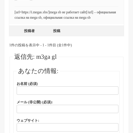
[url=https://i.megas.sbs/]mega sb не работает сайт[/url] – официальная
ссылка на mega sb, официальная ссылка на mega sb
投稿者
投稿
1件の投稿を表示中 - 1 - 1件目 (全1件中)
返信先: m3ga gl
あなたの情報:
お名前 (必須)
メール (非公開) (必須):
ウェブサイト: