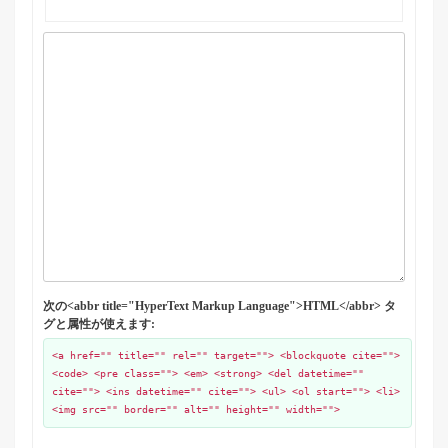
次の<abbr title="HyperText Markup Language">HTML</abbr> タ
グと属性が使えます:
<a href="" title="" rel="" target=""> <blockquote cite="">
<code> <pre class=""> <em> <strong> <del datetime=""
cite=""> <ins datetime="" cite=""> <ul> <ol start=""> <li>
<img src="" border="" alt="" height="" width="">