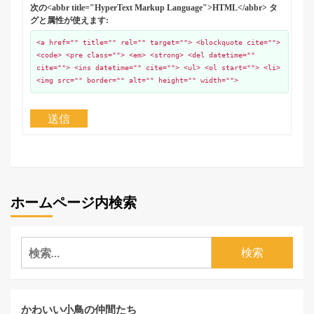
次の<abbr title="HyperText Markup Language">HTML</abbr> タ
グと属性が使えます:
<a href="" title="" rel="" target=""> <blockquote cite="">
<code> <pre class=""> <em> <strong> <del datetime=""
cite=""> <ins datetime="" cite=""> <ul> <ol start=""> <li>
<img src="" border="" alt="" height="" width="">
送信
ホームページ内検索
検
索:
かわいい小鳥の仲間たち