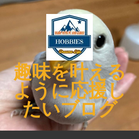
コ
ン
テ
ン
ツ
へ
ス
キ
趣味を叶える
ッ
プ
ように応援し
たいブログ