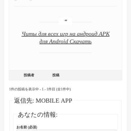
Читы для всех игр на андроид APK
для Android Скачать
投稿者
投稿
1件の投稿を表示中 - 1 - 1件目 (全1件中)
返信先: MOBILE APP
あなたの情報:
お名前 (必須)