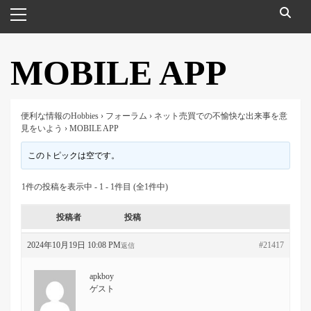
メ
イ
ン
メ
MOBILE APP
ニ
ュ
ー
便利な情報のHobbies
›
フォーラム
›
ネット売買での不愉快な出来事を意
見をいよう
›
MOBILE APP
このトピックは空です。
1件の投稿を表示中 - 1 - 1件目 (全1件中)
投稿者
投稿
2024年10月19日 10:08 PM
#21417
返信
apkboy
ゲスト