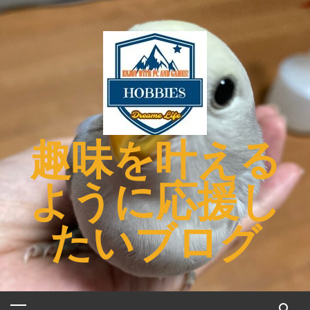
コ
ン
テ
ン
ツ
へ
ス
キ
趣味を叶える
ッ
プ
ように応援し
たいブログ
メ