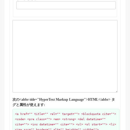
次の<abbr title="HyperText Markup Language">HTML</abbr> タ
グと属性が使えます:
<a href="" title="" rel="" target=""> <blockquote cite="">
<code> <pre class=""> <em> <strong> <del datetime=""
cite=""> <ins datetime="" cite=""> <ul> <ol start=""> <li>
<img src="" border="" alt="" height="" width="">