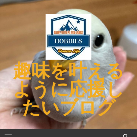
コ
ン
テ
ン
ツ
へ
ス
キ
趣味を叶える
ッ
プ
ように応援し
たいブログ
メ