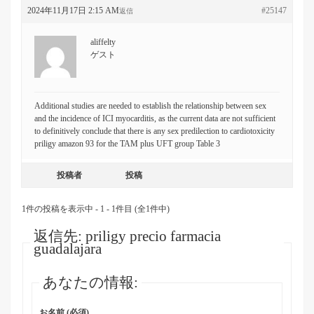
2024年11月17日 2:15 AM
#25147
返信
aliffelty
ゲスト
Additional studies are needed to establish the relationship between sex
and the incidence of ICI myocarditis, as the current data are not sufficient
to definitively conclude that there is any sex predilection to cardiotoxicity
priligy amazon 93 for the TAM plus UFT group Table 3
投稿者
投稿
1件の投稿を表示中 - 1 - 1件目 (全1件中)
返信先: priligy precio farmacia
guadalajara
あなたの情報:
お名前 (必須)