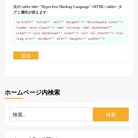
次の<abbr title="HyperText Markup Language">HTML</abbr> タ
グと属性が使えます:
<a href="" title="" rel="" target=""> <blockquote cite="">
<code> <pre class=""> <em> <strong> <del datetime=""
cite=""> <ins datetime="" cite=""> <ul> <ol start=""> <li>
<img src="" border="" alt="" height="" width="">
送信
ホームページ内検索
検
索: