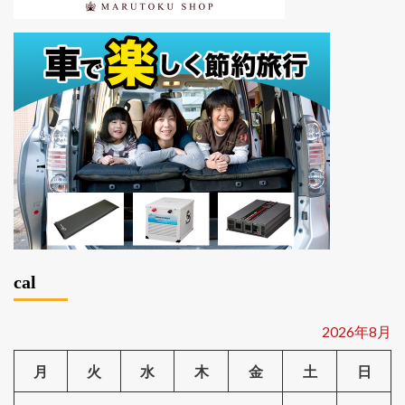
cal
2026年8月
月
火
水
木
金
土
日