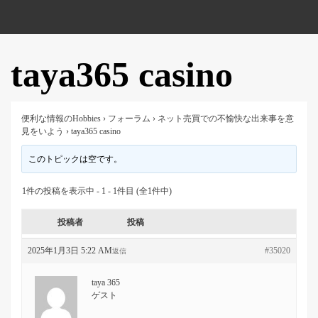
taya365 casino
便利な情報のHobbies
›
フォーラム
›
ネット売買での不愉快な出来事を意
見をいよう
›
taya365 casino
このトピックは空です。
1件の投稿を表示中 - 1 - 1件目 (全1件中)
投稿者
投稿
2025年1月3日 5:22 AM
#35020
返信
taya 365
ゲスト