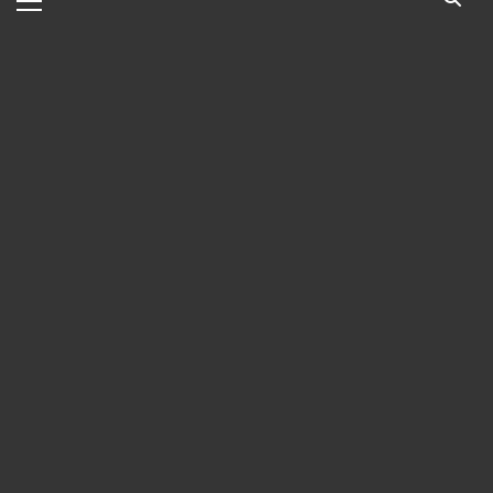
イ
ン
メ
ニ
ュ
ー